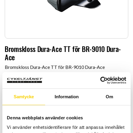
Bromskloss Dura-Ace TT för BR-9010 Dura-
Ace
Bromskloss Dura-Ace TT för BR-9010 Dura-Ace
399
:-
Quantity
Add 
Samtycke
Information
Om
-
+
Denna webbplats använder cookies
BUY
Vi använder enhetsidentifierare för att anpassa innehållet