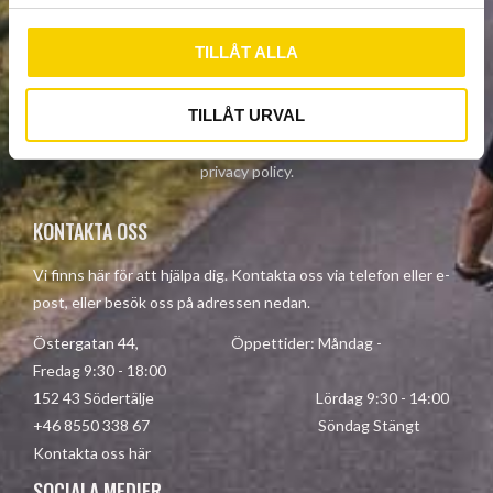
l
TILLÅT ALLA
SUBSCRIBE
TILLÅT URVAL
Your personal information is processed in accordance with our
privacy policy
.
KONTAKTA OSS
Vi finns här för att hjälpa dig. Kontakta oss via telefon eller e-
post, eller besök oss på adressen nedan.
Östergatan 44, Öppettider: Måndag -
Fredag 9:30 - 18:00
152 43 Södertälje Lördag 9:30 - 14:00
+46 8550 338 67 Söndag Stängt
Kontakta oss här
SOCIALA MEDIER