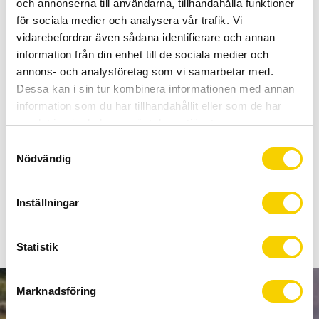
och annonserna till användarna, tillhandahålla funktioner
Certifierad cykelservice & Shimano Service Center
för sociala medier och analysera vår trafik. Vi
Allt inom cykel på ett ställe
vidarebefordrar även sådana identifierare och annan
Kunnig personal och hög kundnöjdhet
information från din enhet till de sociala medier och
annons- och analysföretag som vi samarbetar med.
Stock status
1 pc. in stock
Dessa kan i sin tur kombinera informationen med annan
Article SKU
Y8L398020
information som du har tillhandahållit eller som de har
samlat in när du har använt deras tjänster.
Manufacturer
Shimano
S
Nödvändig
a
Bromskloss Shimano Dura-Ace TT för BR-9010 Dura-Ace
m
t
Inställningar
Show all products from Shimano
y
c
k
Statistik
e
s
Marknadsföring
v
NEWSLETTER
a