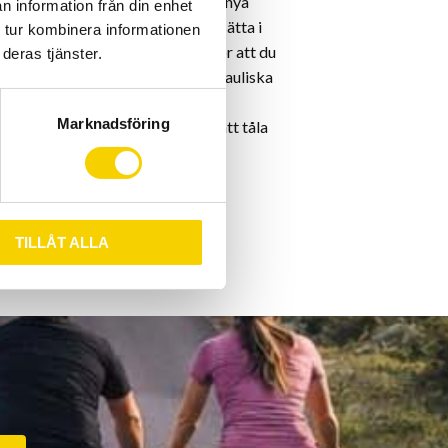
ct styre är kompatibla med den nya
n information från din enhet
Di2-kopplingsboxen, som kan sätta i
 tur kombinera informationen
ciellt placerade kabelportarna gör att du
deras tjänster.
r mekaniska växelkablar och hydrauliska
 genom systemet. Ett extremt
Marknadsföring
r konstruerat med AL-7050 för att tåla
TILLÅT ALLA