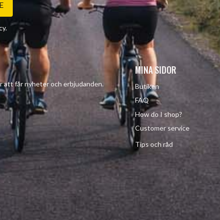
E
cy
.
MINA SIDOR
r att får nyheter och erbjudanden.
Butiken
FAQ
How do I shop?
Customer service
Tips och råd