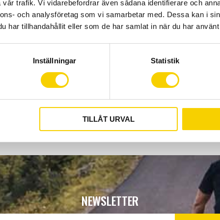
PRO Vibe aluminium compa
vår trafik. Vi vidarebefordrar även sådana identifierare och anna
Shimano DURA-ACE R9100 
nnons- och analysföretag som vi samarbetar med. Dessa kan i sin
slutet av styrändan. De spe
har tillhandahållit eller som de har samlat in när du har använt 
kan mata Shimano Di2 elle
eller vanliga bromskablar
Inställningar
Statistik
högpresterande styre som ä
extrem påfrestning.
TILLÅT URVAL
NEWSLETTER