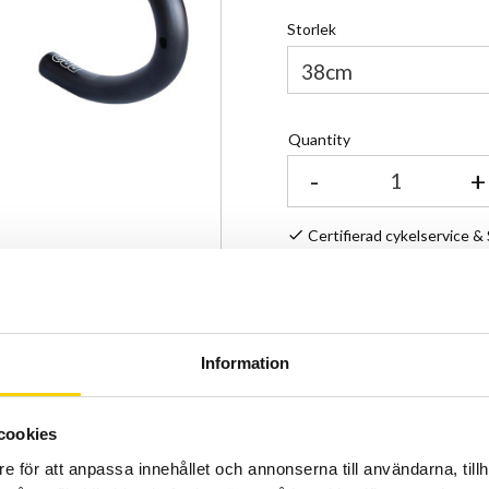
Storlek
Quantity
-
+
Certifierad cykelservice 
Allt inom cykel på ett ställ
Kunnig personal och hög 
Stock status
Information
Article SKU
Manufacturer article no
cookies
e för att anpassa innehållet och annonserna till användarna, tillh