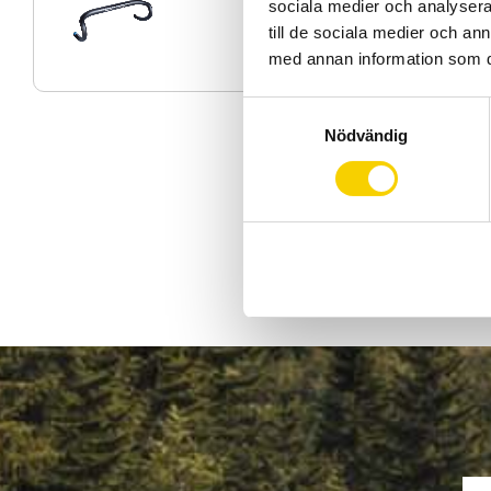
sociala medier och analysera 
till de sociala medier och a
med annan information som du 
S
Nödvändig
a
m
t
y
c
k
e
s
v
a
l