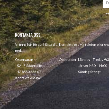
Yo
KONTAKTA OSS
Vi finns här för att hjälpa dig. Kontakta oss via telefon eller e
nedan.
Östergatan 44, Öppettider: Måndag - Fredag 9:30 
152 43 Södertälje Lördag 9:30 - 14:00
+46 8550 338 67 Söndag Stängt
Kontakta oss här