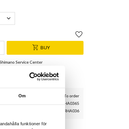
Add to favorites
BUY
& Shimano Service Center
e
kundnöjdhet
To order
Om
PRHA0365
PRHA036
andahålla funktioner för