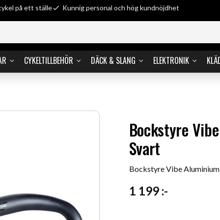
cykel på ett ställe
Kunnig personal och hög kundnöjdhet
AR
CYKELTILLBEHÖR
DÄCK & SLANG
ELEKTRONIK
KLÄ
Bockstyre Vib
Svart
Bockstyre Vibe Aluminium
1 199
:-