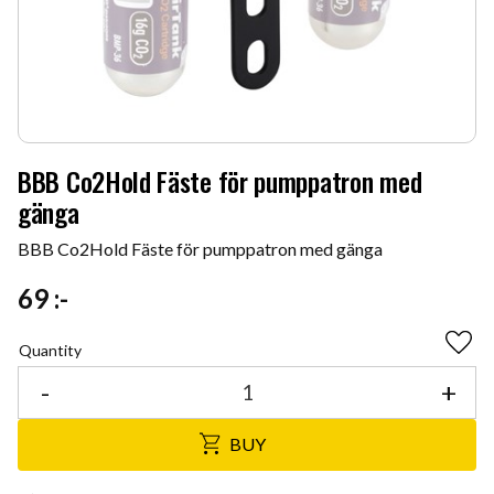
BBB Co2Hold Fäste för pumppatron med
gänga
BBB Co2Hold Fäste för pumppatron med gänga
69
:-
Quantity
Add 
-
+
BUY