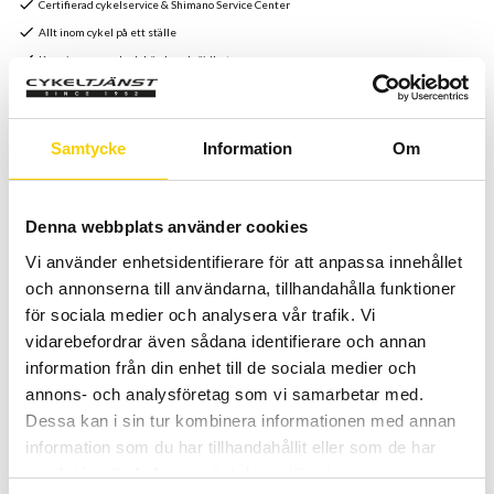
Certifierad cykelservice & Shimano Service Center
Allt inom cykel på ett ställe
Kunnig personal och hög kundnöjdhet
Stock status
1 pc. in stock
Samtycke
Information
Om
Article SKU
18-BBC-90SV
Denna webbplats använder cookies
Hållare i aluminium som monteras bakom flaskstället.
Vi använder enhetsidentifierare för att anpassa innehållet
Två gängade hål som passar för kolsyre patroner för
och annonserna till användarna, tillhandahålla funktioner
pumpning av däck.
för sociala medier och analysera vår trafik. Vi
vidarebefordrar även sådana identifierare och annan
Vikt 11 gram.
information från din enhet till de sociala medier och
Patroner medföljer ej.
annons- och analysföretag som vi samarbetar med.
Dessa kan i sin tur kombinera informationen med annan
information som du har tillhandahållit eller som de har
samlat in när du har använt deras tjänster.
Relaterade produkter