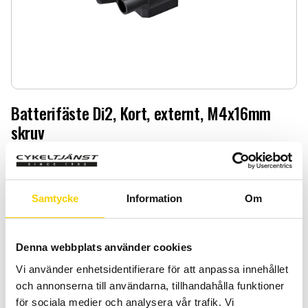
Batterifäste Di2, Kort, externt, M4x16mm
skruv
Batterifäste Di2, Kort, externt, M4x16mm skruv
1 199
:-
Samtycke
Information
Om
Quantity
Add 
-
+
Denna webbplats använder cookies
Vi använder enhetsidentifierare för att anpassa innehållet
BUY
och annonserna till användarna, tillhandahålla funktioner
för sociala medier och analysera vår trafik. Vi