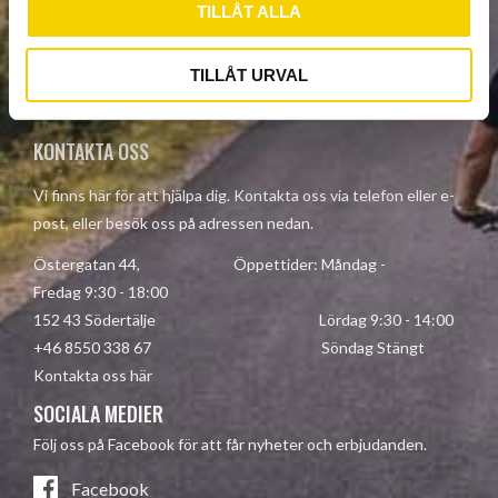
SUBSCRIBE
TILLÅT ALLA
Your personal information is processed in accordance with our
TILLÅT URVAL
privacy policy
.
KONTAKTA OSS
Vi finns här för att hjälpa dig. Kontakta oss via telefon eller e-
post, eller besök oss på adressen nedan.
Östergatan 44, Öppettider: Måndag -
Fredag 9:30 - 18:00
152 43 Södertälje Lördag 9:30 - 14:00
+46 8550 338 67 Söndag Stängt
Kontakta oss här
SOCIALA MEDIER
Följ oss på Facebook för att får nyheter och erbjudanden.
Facebook