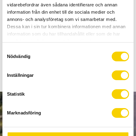
Certifierad cykelservice & Shimano Service Center
vidarebefordrar även sådana identifierare och annan
Allt inom cykel på ett ställe
information från din enhet till de sociala medier och
Kunnig personal och hög kundnöjdhet
annons- och analysföretag som vi samarbetar med.
Dessa kan i sin tur kombinera informationen med annan
information som du har tillhandahållit eller som de har
Stock status
1 pc. in stock
samlat in när du har använt deras tjänster.
Article SKU
ISMBMR2S2
S
Manufacturer article no
Cables Derailleur
Nödvändig
a
m
t
Inställningar
y
c
k
Statistik
e
NEWSLETTER
s
Marknadsföring
v
a
l