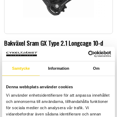
Bakväxel Sram GX Type 2.1 Longcage 10-d
Bakväxel Sram GX Type 2.1 Longcage 10-d
849
:-
Samtycke
Information
Om
Quantity
Add 
-
+
Denna webbplats använder cookies
Vi använder enhetsidentifierare för att anpassa innehållet
BUY
och annonserna till användarna, tillhandahålla funktioner
för sociala medier och analysera vår trafik. Vi
Certifierad cykelservice & Shimano Service Center
vidarebefordrar även sådana identifierare och annan