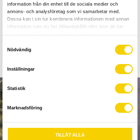
Allt inom cykel på ett ställe
information från din enhet till de sociala medier och
Kunnig personal och hög kundnöjdhet
annons- och analysföretag som vi samarbetar med.
Dessa kan i sin tur kombinera informationen med annan
information som du har tillhandahållit eller som de har
Stock status
6 pc. in stock
samlat in när du har använt deras tjänster.
Article SKU
00.7518.080.000
S
Nödvändig
a
m
t
Inställningar
y
c
k
Statistik
NEWSLETTER
e
s
Marknadsföring
v
a
l
SUBSCRIBE
TILLÅT ALLA