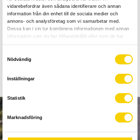
Allt inom cykel på ett ställe
vidarebefordrar även sådana identifierare och annan
Kunnig personal och hög kundnöjdhet
information från din enhet till de sociala medier och
annons- och analysföretag som vi samarbetar med.
Dessa kan i sin tur kombinera informationen med annan
Stock status
1 pc. in stock
information som du har tillhandahållit eller som de har
Article SKU
00.7518.094.000
samlat in när du har använt deras tjänster.
S
Prisvärd bakväxel från SRAM som är gjord för
Nödvändig
a
"singelklinga".
m
t
Inställningar
y
c
k
Statistik
e
NEWSLETTER
s
Marknadsföring
v
a
l