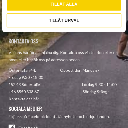
TILLÅT ALLA
SUBSCRIBE
Your personal information is processed in accordance with our
TILLÅT URVAL
privacy policy
.
KONTAKTA OSS
Vi finns här för att hjälpa dig. Kontakta oss via telefon eller e-
post, eller besök oss på adressen nedan.
Östergatan 44, Öppettider: Måndag -
Fredag 9:30 - 18:00
152 43 Södertälje Lördag 9:30 - 14:00
+46 8550 338 67 Söndag Stängt
Kontakta oss här
SOCIALA MEDIER
Följ oss på Facebook för att får nyheter och erbjudanden.
Facebook