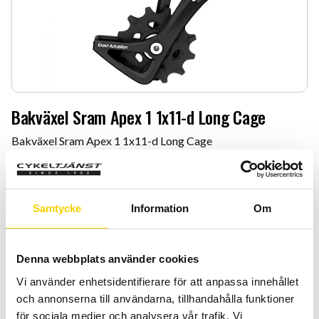
Bakväxel Sram Apex 1 1x11-d Long Cage
Bakväxel Sram Apex 1 1x11-d Long Cage
999
:-
Quantity
Add 
Samtycke
Information
Om
-
+
Denna webbplats använder cookies
BUY
Vi använder enhetsidentifierare för att anpassa innehållet
och annonserna till användarna, tillhandahålla funktioner
Certifierad cykelservice & Shimano Service Center
för sociala medier och analysera vår trafik. Vi