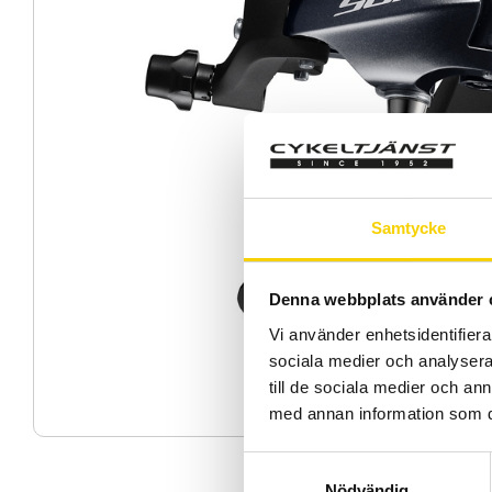
Samtycke
Denna webbplats använder 
Vi använder enhetsidentifierar
sociala medier och analysera 
till de sociala medier och a
med annan information som du 
S
Nödvändig
a