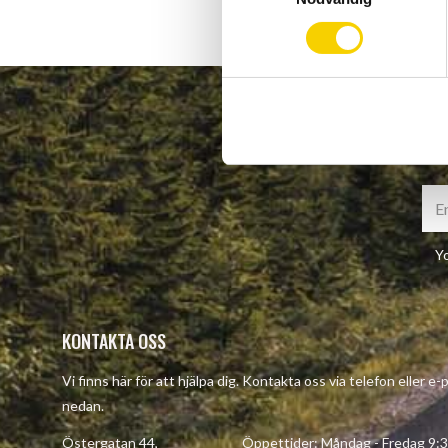
m
t
y
c
k
e
s
v
a
l
Yo
KONTAKTA OSS
Vi finns här för att hjälpa dig. Kontakta oss via telefon eller e
nedan.
Östergatan 44, Öppettider: Måndag - Fredag 9:30 