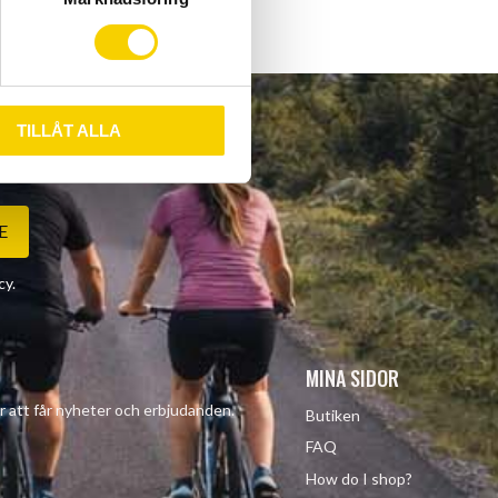
TILLÅT ALLA
E
cy
.
MINA SIDOR
r att får nyheter och erbjudanden.
Butiken
FAQ
How do I shop?