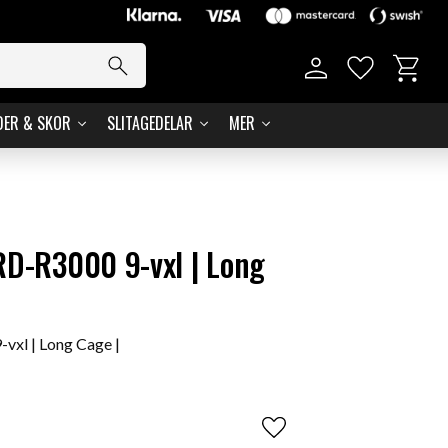
Basket
Favorites
DER & SKOR
SLITAGEDELAR
MER
RD-R3000 9-vxl | Long
vxl | Long Cage |
Add to favorites