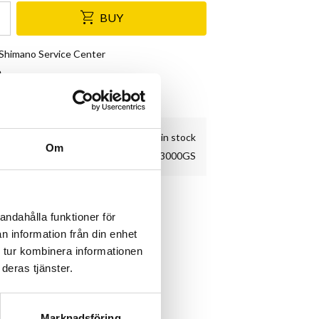
BUY
& Shimano Service Center
e
kundnöjdhet
2 pc. in stock
Om
ERDR3000GS
andahålla funktioner för
n information från din enhet
 tur kombinera informationen
deras tjänster.
Marknadsföring