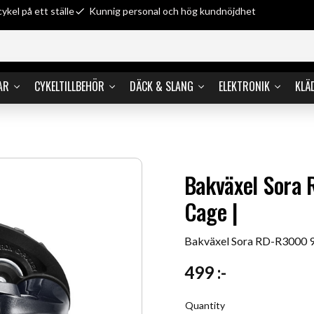
cykel på ett ställe
Kunnig personal och hög kundnöjdhet
AR
CYKELTILLBEHÖR
DÄCK & SLANG
ELEKTRONIK
KLÄ
Bakväxel Sora 
Cage |
Bakväxel Sora RD-R3000 9-
499
:-
Quantity