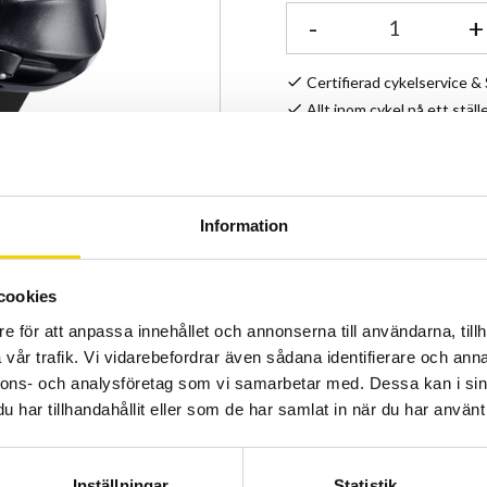
-
+
Certifierad cykelservice 
Allt inom cykel på ett ställ
Kunnig personal och hög 
Stock status
Information
Article SKU
cookies
e för att anpassa innehållet och annonserna till användarna, tillh
vår trafik. Vi vidarebefordrar även sådana identifierare och anna
nnons- och analysföretag som vi samarbetar med. Dessa kan i sin
har tillhandahållit eller som de har samlat in när du har använt 
Inställningar
Statistik