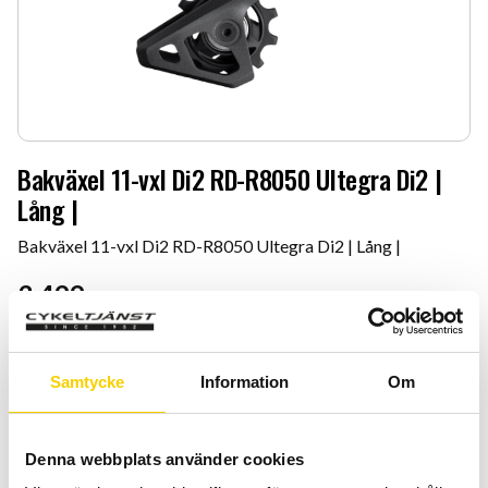
Bakväxel 11-vxl Di2 RD-R8050 Ultegra Di2 |
Lång |
Bakväxel 11-vxl Di2 RD-R8050 Ultegra Di2 | Lång |
3 499
:-
Quantity
Add 
-
+
Samtycke
Information
Om
BUY
Denna webbplats använder cookies