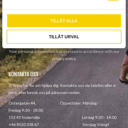
a
NEWSLETTER
l
TILLÅT ALLA
TILLÅT URVAL
SUBSCRIBE
Your personal information is processed in accordance with our
privacy policy
.
KONTAKTA OSS
Vi finns här för att hjälpa dig. Kontakta oss via telefon eller e-
post, eller besök oss på adressen nedan.
Östergatan 44, Öppettider: Måndag -
Fredag 9:30 - 18:00
152 43 Södertälje Lördag 9:30 - 14:00
+46 8550 338 67 Söndag Stängt