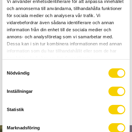
Vi använder enhetsidentifierare för att anpassa innehållet
Certifierad cykelservice & Shimano Service Center
och annonserna till användarna, tillhandahålla funktioner
Allt inom cykel på ett ställe
för sociala medier och analysera vår trafik. Vi
Kunnig personal och hög kundnöjdhet
vidarebefordrar även sådana identifierare och annan
information från din enhet till de sociala medier och
Stock status
To order
annons- och analysföretag som vi samarbetar med.
Article SKU
IRDR8050GS
Dessa kan i sin tur kombinera informationen med annan
information som du har tillhandahållit eller som de har
samlat in när du har använt deras tjänster.
SHIMANO ULTEGRA 8000-bakväxeln har uppdaterats
S
med en SHIMANO SHADOW RD-design och har ett snyggt
Nödvändig
a
utseende och optimerad växelprestanda.
m
RD-8050 DI2-versionerna har den digitala precisionen från
t
Inställningar
y
SHIMANO:s elektroniska och synkroniserad växling.
c
k
Statistik
e
s
Marknadsföring
v