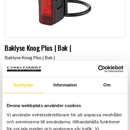
Baklyse Knog Plus | Bak |
Baklyse Knog Plus | Bak |
229
:-
Quantity
Add 
Samtycke
Information
Om
-
+
Denna webbplats använder cookies
BUY
Vi använder enhetsidentifierare för att anpassa innehållet
och annonserna till användarna, tillhandahålla funktioner
Certifierad cykelservice & Shimano Service Center
för sociala medier och analysera vår trafik. Vi