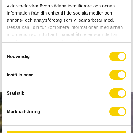
Allt inom cykel på ett ställe
vidarebefordrar även sådana identifierare och annan
Kunnig personal och hög kundnöjdhet
information från din enhet till de sociala medier och
annons- och analysföretag som vi samarbetar med.
Dessa kan i sin tur kombinera informationen med annan
Stock status
5 pc. in stock
information som du har tillhandahållit eller som de har
Article SKU
KN12142
samlat in när du har använt deras tjänster.
S
USB-uppladdningsbar baklampa från Knog som lyser riktigt
Nödvändig
a
bra.
m
t
Inställningar
y
c
k
Statistik
e
NEWSLETTER
s
Marknadsföring
v
a
l