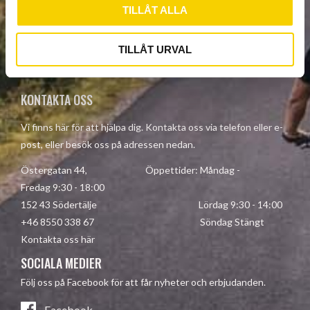
TILLÅT ALLA
SUBSCRIBE
Your personal information is processed in accordance with our
TILLÅT URVAL
privacy policy
.
KONTAKTA OSS
Vi finns här för att hjälpa dig. Kontakta oss via telefon eller e-
post, eller besök oss på adressen nedan.
Östergatan 44, Öppettider: Måndag -
Fredag 9:30 - 18:00
152 43 Södertälje Lördag 9:30 - 14:00
+46 8550 338 67 Söndag Stängt
Kontakta oss här
SOCIALA MEDIER
Följ oss på Facebook för att får nyheter och erbjudanden.
Facebook