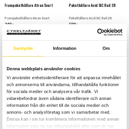
Frampakethållare Atran Svart
Pakethållare Acid SIC Rail 28
Frampakethållare Atran Svart
Pakethållare Acid SIC Rail 28
249
:-
599
:-
BUY
BUY
Add to favorites
Add t
Samtycke
Information
Om
Denna webbplats använder cookies
Vi använder enhetsidentifierare för att anpassa innehållet
och annonserna till användarna, tillhandahålla funktioner
för sociala medier och analysera vår trafik. Vi
vidarebefordrar även sådana identifierare och annan
information från din enhet till de sociala medier och
Pakethållare Atran AVS
Pakethållare Cube ACID Carrier
annons- och analysföretag som vi samarbetar med.
507/622mm Aluminium Svart
SIC 29 RILink
Dessa kan i sin tur kombinera informationen med annan
Pakethållare Atran AVS 507/622mm
Pakethållare Cube ACID Carrier SIC
information som du har tillhandahållit eller som de har
Aluminium Svart
29 RILink