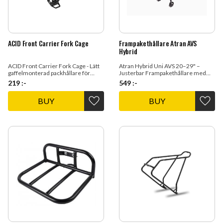
ACID Front Carrier Fork Cage
Frampakethållare Atran AVS
Hybrid
ACID Front Carrier Fork Cage - Lätt
Atran Hybrid Uni AVS 20–29" –
gaffelmonterad packhållare för
Justerbar Frampakethållare med
Bikepacking
AVS‑fäste & 10 kg kapacitet
219
:-
549
:-
BUY
BUY
Add to favorites
Add t