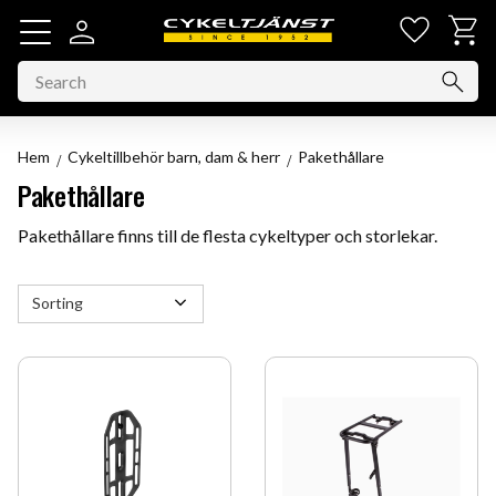
Favorit
Basket
Menu
Hem
Cykeltillbehör barn, dam & herr
Pakethållare
Pakethållare
Pakethållare finns till de flesta cykeltyper och storlekar.
Select sorting method