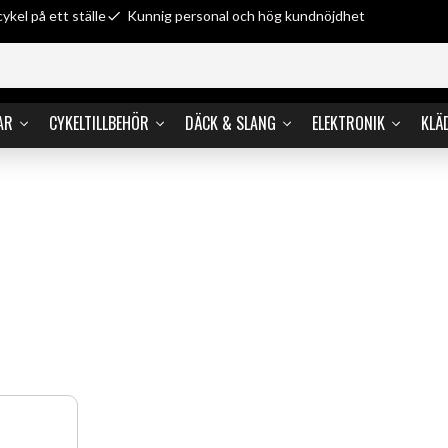
cykel på ett ställe
Kunnig personal och hög kundnöjdhet
AR
CYKELTILLBEHÖR
DÄCK & SLANG
ELEKTRONIK
KLÄ