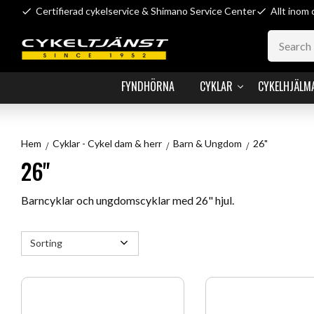
Certifierad cykelservice & Shimano Service Center
Allt inom 
FYNDHÖRNA
CYKLAR
CYKELHJÄLM
Hem
Cyklar - Cykel dam & herr
Barn & Ungdom
26"
26"
Barncyklar och ungdomscyklar med 26" hjul.
Select sorting method