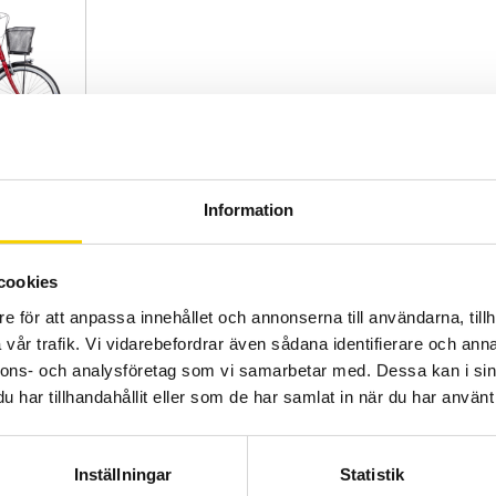
Information
26
lassisk
cookies
g & Solid+ Lås
e för att anpassa innehållet och annonserna till användarna, tillh
vår trafik. Vi vidarebefordrar även sådana identifierare och anna
Add to favorites
nnons- och analysföretag som vi samarbetar med. Dessa kan i sin
har tillhandahållit eller som de har samlat in när du har använt 
Inställningar
Statistik