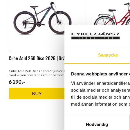
Samtycke
Cube Acid 260 Disc 2026 | Grå |
Sjösala Mariedal 26 20
Cube Acid 260 Disc är en 26” junior‑MTB
Sjösala Mariedal 26" 3‑vxl – K
Denna webbplats använder 
med vuxen prestanda i mindre format.
Citycykel med Fotbroms, Kor
6 290
6 495
:-
:-
Vi använder enhetsidentifierar
sociala medier och analysera 
BUY
Add to favorites
till de sociala medier och a
med annan information som du 
S
Nödvändig
a