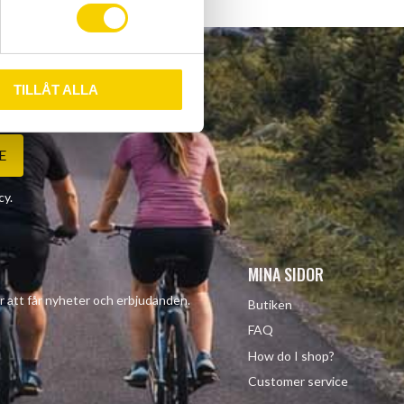
TILLÅT ALLA
E
cy
.
MINA SIDOR
r att får nyheter och erbjudanden.
Butiken
FAQ
How do I shop?
Customer service