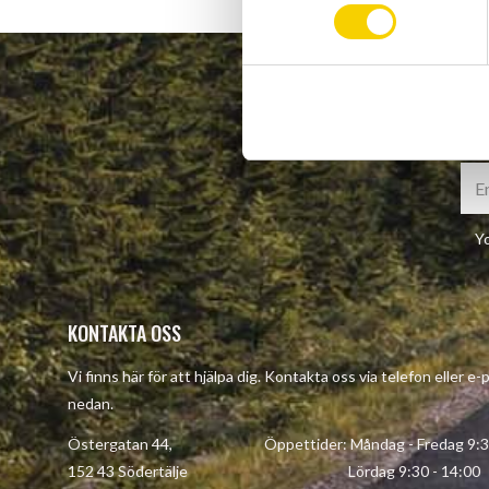
m
t
y
c
k
e
s
v
a
Yo
l
KONTAKTA OSS
Vi finns här för att hjälpa dig. Kontakta oss via telefon eller e
nedan.
Östergatan 44, Öppettider: Måndag - Fredag 9:30 
152 43 Södertälje Lördag 9:30 - 14:00