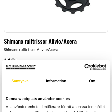
Shimano rulltrissor Alivio/Acera
Shimano rulltrissor Alivio/Acera
119
:-
Antal
Lägg 
-
+
Samtycke
Information
Om
KÖP
Denna webbplats använder cookies
Vi använder enhetsidentifierare för att anpassa innehållet
Certifierad cykelservice & Shimano Service Center