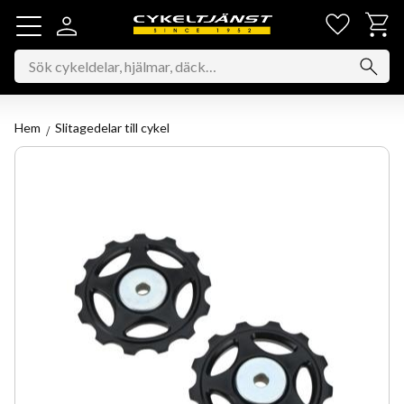
Favorit
Kundv
Meny
Hem
Slitagedelar till cykel