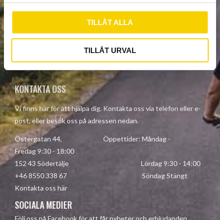
l
TILLÅT ALLA
PRENUMERERA
Dina personuppgifter behandlas i enlighet med vår
TILLÅT URVAL
integritetspolicy
.
KONTAKTA OSS
Vi finns här för att hjälpa dig. Kontakta oss via telefon eller e-
post, eller besök oss på adressen nedan.
Östergatan 44, Öppettider: Måndag -
Fredag 9:30 - 18:00
152 43 Södertälje Lördag 9:30 - 14:00
+46 8550 338 67 Söndag Stängt
Kontakta oss här
SOCIALA MEDIER
Följ oss på Facebook för att får nyheter och erbjudanden.