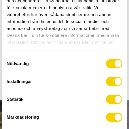
och annonserna till användarna, tillhandahålla funktioner
Allt inom cykel på ett ställe
för sociala medier och analysera vår trafik. Vi
Kunnig personal och hög kundnöjdhet
vidarebefordrar även sådana identifierare och annan
information från din enhet till de sociala medier och
Lagerstatus
1 st i lager
annons- och analysföretag som vi samarbetar med.
Artikelnr
Y5VP98050
Dessa kan i sin tur kombinera informationen med annan
information som du har tillhandahållit eller som de har
samlat in när du har använt deras tjänster.
Set med slitstarka rulltrissor för alla Shimano bakväxlar som
S
kräver 13-tänders trissor.
Nödvändig
a
m
t
Inställningar
y
c
k
Statistik
e
s
NYHETSBREV
Marknadsföring
v
a