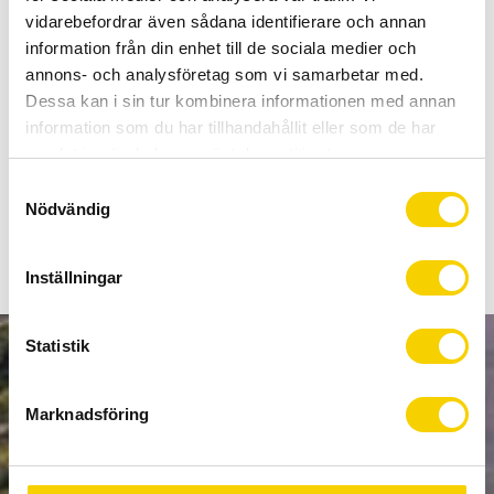
Allt inom cykel på ett ställe
vidarebefordrar även sådana identifierare och annan
Kunnig personal och hög kundnöjdhet
information från din enhet till de sociala medier och
annons- och analysföretag som vi samarbetar med.
Dessa kan i sin tur kombinera informationen med annan
Lagerstatus
Beställningsvara
information som du har tillhandahållit eller som de har
Artikelnr
2501813660
samlat in när du har använt deras tjänster.
S
Flatpedal för MTB/BMX.
Nödvändig
a
m
t
Inställningar
y
c
k
Statistik
NYHETSBREV
e
s
Marknadsföring
v
a
l
PRENUMERERA