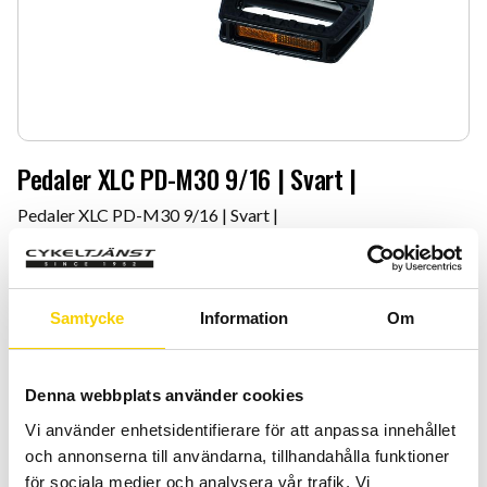
Pedaler XLC PD-M30 9/16 | Svart |
Pedaler XLC PD-M30 9/16 | Svart |
299
:-
Antal
Lägg 
Samtycke
Information
Om
-
+
Denna webbplats använder cookies
KÖP
Vi använder enhetsidentifierare för att anpassa innehållet
och annonserna till användarna, tillhandahålla funktioner
Certifierad cykelservice & Shimano Service Center
för sociala medier och analysera vår trafik. Vi