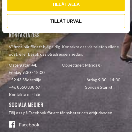
TILLÅT ALLA
Dina personuppgifter behandlas i enlighet med vår
integritetspolicy
.
TILLÅT URVAL
KONTAKTA OSS
Vi finns här för att hjälpa dig. Kontakta oss via telefon eller e-
post, eller besök oss på adressen nedan.
Östergatan 44, Öppettider: Måndag -
Fredag 9:30 - 18:00
152 43 Södertälje Lördag 9:30 - 14:00
+46 8550 338 67 Söndag Stängt
Kontakta oss här
SOCIALA MEDIER
Följ oss på Facebook för att får nyheter och erbjudanden.
Facebook