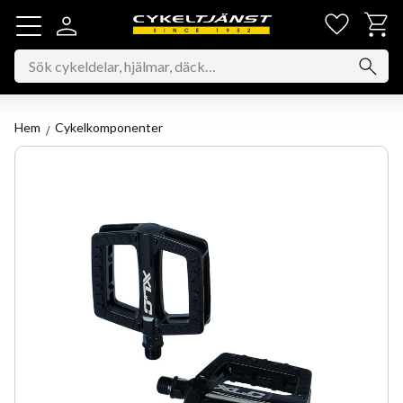
Favorit
Kundv
Meny
Hem
Cykelkomponenter