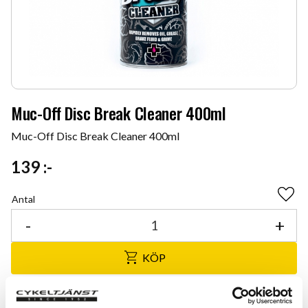
Muc-Off Disc Break Cleaner 400ml
Muc-Off Disc Break Cleaner 400ml
139
:-
Antal
Lägg 
-
+
KÖP
Certifierad cykelservice & Shimano Service Center