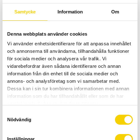
Allt inom cykel på ett ställe
Kunnig personal och hög kundnöjdhet
Samtycke
Information
Om
Lagerstatus
6 st i lager
Denna webbplats använder cookies
Artikelnr
913
Vi använder enhetsidentifierare för att anpassa innehållet
och annonserna till användarna, tillhandahålla funktioner
Vår Disc Brake Cleaner kan förbättra bromsprestanda
för sociala medier och analysera vår trafik. Vi
genom att snabbt ta bort bromsdamm och olja, samt smuts
vidarebefordrar även sådana identifierare och annan
och skräp från alla bromsdelar. Dess unika formel har en
information från din enhet till de sociala medier och
tillsats som återfuktar dina skivbromsklossar för att
annons- och analysföretag som vi samarbetar med.
dramatiskt minska bromsskrik, förlänga bromsarnas
Dessa kan i sin tur kombinera informationen med annan
information som du har tillhandahållit eller som de har
livslängd och återställa bromsprestandan.
samlat in när du har använt deras tjänster.
MUC-Off Disc Brake Cleaner luft torkar snabbt utan att
S
lämna några rester, och det är helt säkert på gummi, plast,
Nödvändig
a
anodiserade metaller, kolfiber och målade ytor.
m
Bruksanvisning:
t
Inställningar