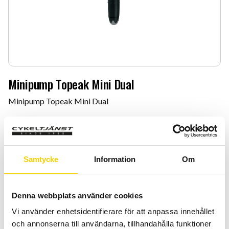
Minipump Topeak Mini Dual
Minipump Topeak Mini Dual
249
:-
Antal
Lägg 
Samtycke
Information
Om
-
+
KÖP
Denna webbplats använder cookies
Vi använder enhetsidentifierare för att anpassa innehållet
Certifierad cykelservice & Shimano Service Center
och annonserna till användarna, tillhandahålla funktioner