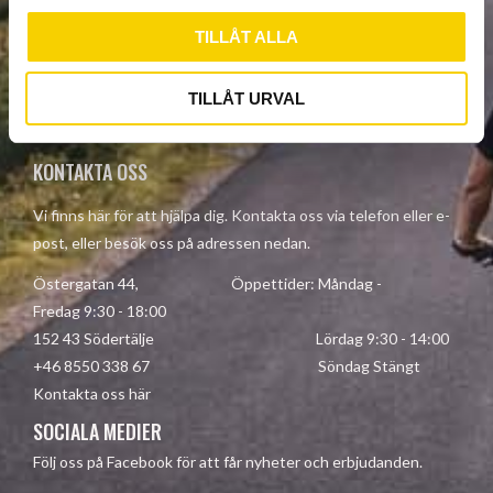
l
PRENUMERERA
TILLÅT ALLA
Dina personuppgifter behandlas i enlighet med vår
TILLÅT URVAL
integritetspolicy
.
KONTAKTA OSS
Vi finns här för att hjälpa dig. Kontakta oss via telefon eller e-
post, eller besök oss på adressen nedan.
Östergatan 44, Öppettider: Måndag -
Fredag 9:30 - 18:00
152 43 Södertälje Lördag 9:30 - 14:00
+46 8550 338 67 Söndag Stängt
Kontakta oss här
SOCIALA MEDIER
Följ oss på Facebook för att får nyheter och erbjudanden.