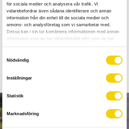
Allt inom cykel på ett ställe
för sociala medier och analysera vår trafik. Vi
Kunnig personal och hög kundnöjdhet
vidarebefordrar även sådana identifierare och annan
information från din enhet till de sociala medier och
annons- och analysföretag som vi samarbetar med.
Lagerstatus
30 st i lager
Dessa kan i sin tur kombinera informationen med annan
Artikelnr
4120006000000
information som du har tillhandahållit eller som de har
samlat in när du har använt deras tjänster.
En kraftfull minipump som bör vara med på alla dina turer.
S
Nödvändig
a
Dubbelverkande som fyller luften snabbt.
m
t
Inställningar
y
c
k
Statistik
e
NYHETSBREV
s
Marknadsföring
v
a