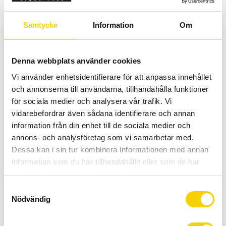
Samtycke
Information
Om
Antal
Lägg 
-
+
Denna webbplats använder cookies
Vi använder enhetsidentifierare för att anpassa innehållet
KÖP
och annonserna till användarna, tillhandahålla funktioner
för sociala medier och analysera vår trafik. Vi
Certifierad cykelservice & Shimano Service Center
vidarebefordrar även sådana identifierare och annan
Allt inom cykel på ett ställe
information från din enhet till de sociala medier och
Kunnig personal och hög kundnöjdhet
annons- och analysföretag som vi samarbetar med.
Dessa kan i sin tur kombinera informationen med annan
information som du har tillhandahållit eller som de har
Lagerstatus
3 st i lager
samlat in när du har använt deras tjänster.
Artikelnr
BLC2547893284
S
Tillv. artikelnr
MAZEJRKC
Nödvändig
a
Tillverkare
Lazer
m
t