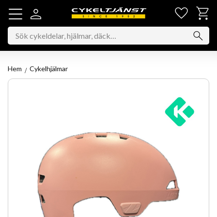
Favorit
Kundv
Meny
Hem
Cykelhjälmar