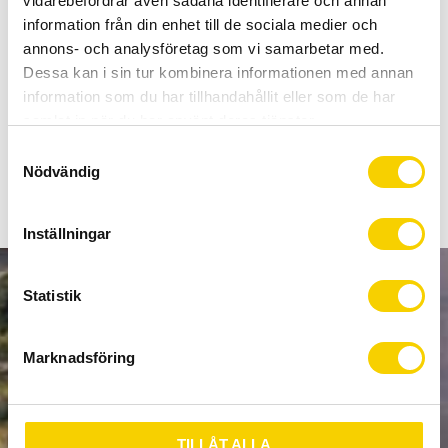
vidarebefordrar även sådana identifierare och annan
Allt inom cykel på ett ställe
information från din enhet till de sociala medier och
Kunnig personal och hög kundnöjdhet
annons- och analysföretag som vi samarbetar med.
Dessa kan i sin tur kombinera informationen med annan
Lagerstatus
Beställningsvara
information som du har tillhandahållit eller som de har
Artikelnr
11.4315.021.020
samlat in när du har använt deras tjänster.
S
Nödvändig
a
m
t
Inställningar
y
c
k
Statistik
NYHETSBREV
e
s
Marknadsföring
v
a
PRENUMERERA
l
TILLÅT ALLA