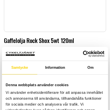
Gaffelolja Rock Shox 5wt 120ml
Gaffelolja Rock Shox 5wt 120ml
69
:-
Samtycke
Information
Om
Antal
Lägg 
-
+
Denna webbplats använder cookies
KÖP
Vi använder enhetsidentifierare för att anpassa innehållet
och annonserna till användarna, tillhandahålla funktioner
för sociala medier och analysera vår trafik. Vi
Certifierad cykelservice & Shimano Service Center