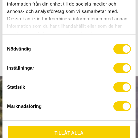
Allt inom cykel på ett ställe
information från din enhet till de sociala medier och
Kunnig personal och hög kundnöjdhet
annons- och analysföretag som vi samarbetar med.
Dessa kan i sin tur kombinera informationen med annan
information som du har tillhandahållit eller som de har
Stock status
4 pc. in stock
samlat in när du har använt deras tjänster.
Article SKU
2500372100
S
Nödvändig
a
m
t
Inställningar
y
c
k
Statistik
NEWSLETTER
e
s
Marknadsföring
v
a
l
SUBSCRIBE
TILLÅT ALLA