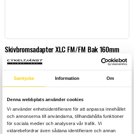
Skivbromsadapter XLC FM/FM Bak 160mm
Skivbromsadapter XLC FM/FM Bak 160mm
119
:-
Samtycke
Information
Om
Quantity
Add 
-
+
Denna webbplats använder cookies
Vi använder enhetsidentifierare för att anpassa innehållet
BUY
och annonserna till användarna, tillhandahålla funktioner
för sociala medier och analysera vår trafik. Vi
Certifierad cykelservice & Shimano Service Center
vidarebefordrar även sådana identifierare och annan