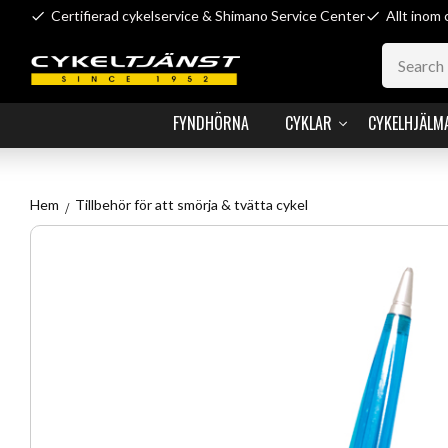
Certifierad cykelservice & Shimano Service Center
Allt inom 
FYNDHÖRNA
CYKLAR
CYKELHJÄLM
Hem
Tillbehör för att smörja & tvätta cykel