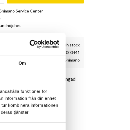
& Shimano Service Center
e
kundnöjdhet
7 pc. in stock
WS8000441
Shimano
Om
monteringspasta. Passar tub med gängad
andahålla funktioner för
n information från din enhet
 tur kombinera informationen
deras tjänster.
imano