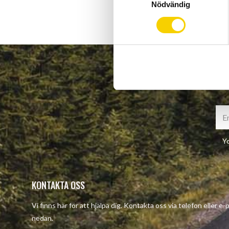
Nödvändig
a
m
t
y
c
k
e
s
v
a
l
Yo
KONTAKTA OSS
Vi finns här för att hjälpa dig. Kontakta oss via telefon eller e
nedan.