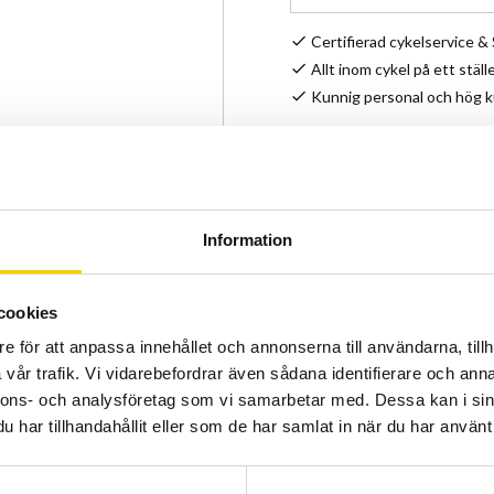
Certifierad cykelservice 
Allt inom cykel på ett ställ
Kunnig personal och hög 
Stock status
Article SKU
Manufacturer
Information
Fettspruta för fett eller 
cookies
topp.
e för att anpassa innehållet och annonserna till användarna, tillh
vår trafik. Vi vidarebefordrar även sådana identifierare och anna
nnons- och analysföretag som vi samarbetar med. Dessa kan i sin
har tillhandahållit eller som de har samlat in när du har använt 
Show all products from Sh