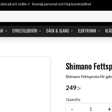
cykel på ett ställe
Kunnig personal och hög kundnöjdhet
AR
CYKELTILLBEHÖR
DÄCK & SLANG
ELEKTRONIK
KLÄ
Shimano Fettsp
Shimano Fettspruta för gä
249
:-
Quantity
-
+