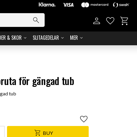
Basket
Favorites
DER & SKOR
SLITAGEDELAR
MER
ruta för gängad tub
ngad tub
Add to favorites
BUY