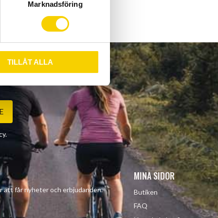
Marknadsföring
TILLÅT ALLA
E
cy
.
MINA SIDOR
r att får nyheter och erbjudanden.
Butiken
FAQ