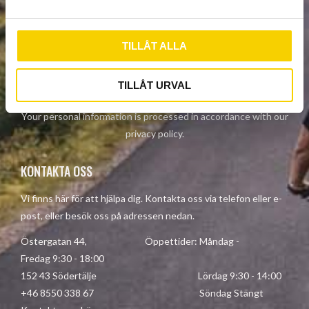
a
NEWSLETTER
l
TILLÅT ALLA
SUBSCRIBE
TILLÅT URVAL
Your personal information is processed in accordance with our
privacy policy
.
KONTAKTA OSS
Vi finns här för att hjälpa dig. Kontakta oss via telefon eller e-
post, eller besök oss på adressen nedan.
Östergatan 44, Öppettider: Måndag -
Fredag 9:30 - 18:00
152 43 Södertälje Lördag 9:30 - 14:00
+46 8550 338 67 Söndag Stängt