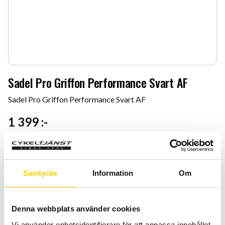
Sadel Pro Griffon Performance Svart AF
Sadel Pro Griffon Performance Svart AF
1 399
:-
Storlek
Samtycke
Information
Om
Denna webbplats använder cookies
Quantity
Add 
Vi använder enhetsidentifierare för att anpassa innehållet