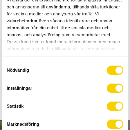
-
+
och annonserna till användarna, tillhandahålla funktioner
för sociala medier och analysera vår trafik. Vi
BUY
vidarebefordrar även sådana identifierare och annan
information från din enhet till de sociala medier och
Certifierad cykelservice & Shimano Service Center
annons- och analysföretag som vi samarbetar med.
Dessa kan i sin tur kombinera informationen med annan
Allt inom cykel på ett ställe
information som du har tillhandahållit eller som de har
Kunnig personal och hög kundnöjdhet
samlat in när du har använt deras tjänster.
S
Stock status
To order
Nödvändig
a
Article SKU
PRSA0330
m
Manufacturer article no
GRIFFONPERF
t
Inställningar
y
c
k
Statistik
e
s
Marknadsföring
v