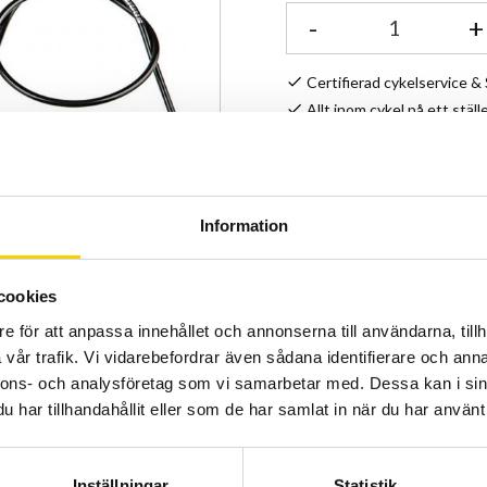
-
+
Certifierad cykelservice 
Allt inom cykel på ett ställ
Kunnig personal och hög 
Stock status
Information
Article SKU
cookies
e för att anpassa innehållet och annonserna till användarna, tillh
vår trafik. Vi vidarebefordrar även sådana identifierare och anna
nnons- och analysföretag som vi samarbetar med. Dessa kan i sin
har tillhandahållit eller som de har samlat in när du har använt 
Inställningar
Statistik