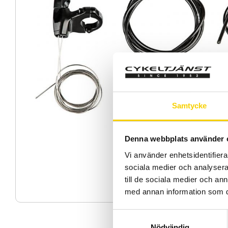
Samtycke
Denna webbplats använder 
Vi använder enhetsidentifierar
sociala medier och analysera 
till de sociala medier och a
med annan information som du 
S
Nödvändig
a