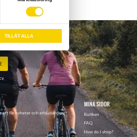
TILLÅT ALLA
E
cy
.
MINA SIDOR
r att får nyheter och erbjudanden.
Butiken
FAQ
How do I shop?