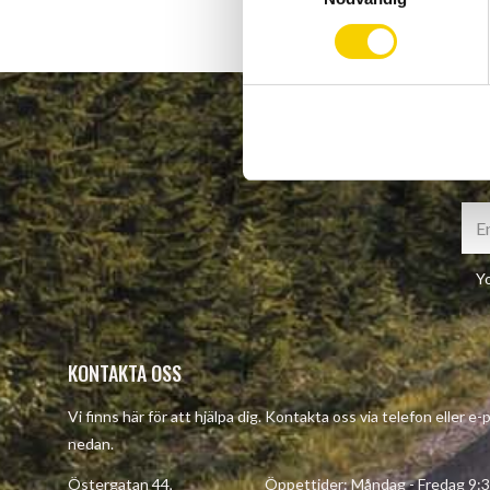
m
t
y
c
k
e
s
v
a
l
Yo
KONTAKTA OSS
Vi finns här för att hjälpa dig. Kontakta oss via telefon eller e
nedan.
Östergatan 44, Öppettider: Måndag - Fredag 9:30 