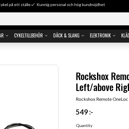
cykel på ett ställe
Kunnig personal och hög kundnöjdhet
AR
CYKELTILLBEHÖR
DÄCK & SLANG
ELEKTRONIK
KLÄ
Rockshox Remo
Left/above Rig
Rockshox Remote OneLoc S
549
:-
Quantity