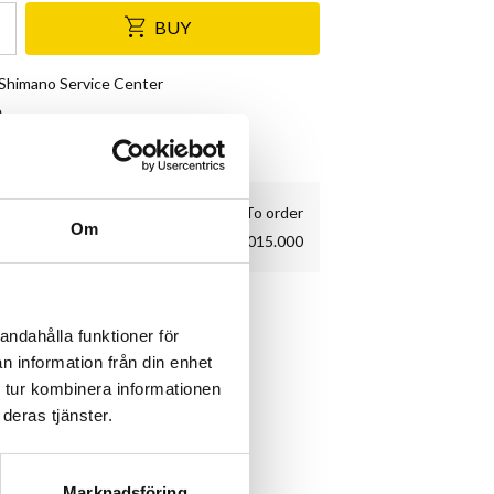
BUY
& Shimano Service Center
e
kundnöjdhet
To order
Om
00.4318.015.000
andahålla funktioner för
n information från din enhet
 tur kombinera informationen
deras tjänster.
Marknadsföring