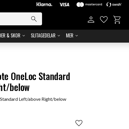
Basket
Favorites
DER & SKOR
SLITAGEDELAR
MER
te OneLoc Standard
ht/below
tandard Left/above Right/below
Add to favorites