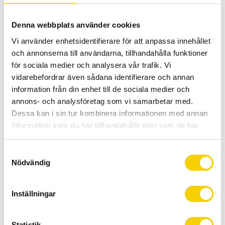
BUY
Denna webbplats använder cookies
Certifierad cykelservice & Shimano Service Center
Vi använder enhetsidentifierare för att anpassa innehållet
Allt inom cykel på ett ställe
och annonserna till användarna, tillhandahålla funktioner
Kunnig personal och hög kundnöjdhet
för sociala medier och analysera vår trafik. Vi
vidarebefordrar även sådana identifierare och annan
information från din enhet till de sociala medier och
Stock status
5 pc. in stock
annons- och analysföretag som vi samarbetar med.
Article SKU
3771100
Dessa kan i sin tur kombinera informationen med annan
information som du har tillhandahållit eller som de har
samlat in när du har använt deras tjänster.
Det perfekta däcket för längre, snabbare och tryggare
turer.
S
Nödvändig
a
Detta slitstarka gravel- och touringdäcket har en
m
gummiblandning som optimerar grepp och livslängd, och
t
Inställningar
med sitt förstärkta punkteringsskydd lager kan du känna dig
y
trygg på längre äventyr med skiftande vägar.
c
k
Statistik