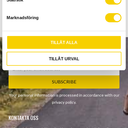
Söker du ett mångsidigt däck som tål tuffare tag och
e
samtidigt rullar lätt, då är detta däcket för dig!
s
Marknadsföring
v
a
l
TILLÅT ALLA
NEWSLETTER
TILLÅT URVAL
SUBSCRIBE
Your personal information is processed in accordance with our
privacy policy
.
KONTAKTA OSS