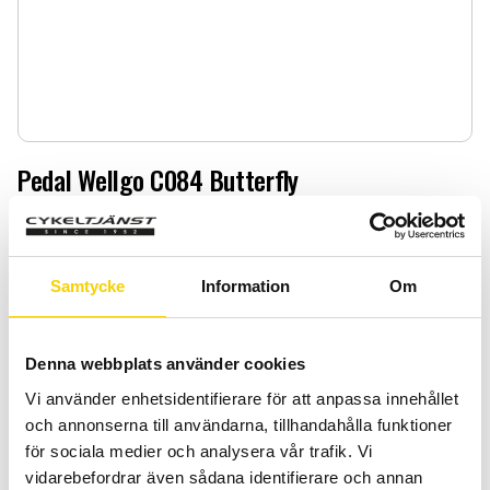
Pedal Wellgo C084 Butterfly
Pedal Wellgo C084 Butterfly
349
:-
Samtycke
Information
Om
Quantity
Add 
-
+
Denna webbplats använder cookies
Vi använder enhetsidentifierare för att anpassa innehållet
BUY
och annonserna till användarna, tillhandahålla funktioner
för sociala medier och analysera vår trafik. Vi
Certifierad cykelservice & Shimano Service Center
vidarebefordrar även sådana identifierare och annan