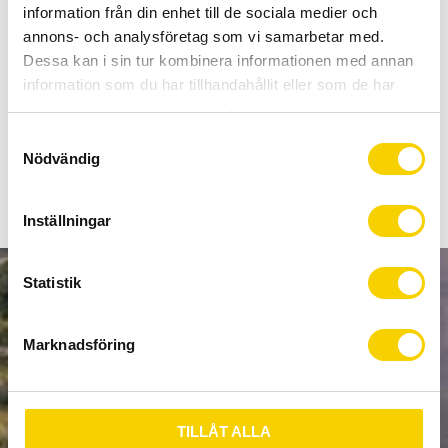
Allt inom cykel på ett ställe
information från din enhet till de sociala medier och
Kunnig personal och hög kundnöjdhet
annons- och analysföretag som vi samarbetar med.
Dessa kan i sin tur kombinera informationen med annan
information som du har tillhandahållit eller som de har
Stock status
3 pc. in stock
samlat in när du har använt deras tjänster.
Article SKU
47-166
S
Nödvändig
a
m
t
Inställningar
y
c
k
Statistik
NEWSLETTER
e
s
Marknadsföring
v
a
l
SUBSCRIBE
TILLÅT ALLA