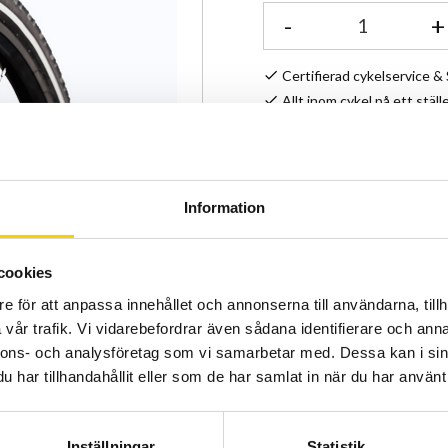
-
+
Certifierad cykelservice 
Allt inom cykel på ett ställ
Kunnig personal och hög 
Stock status
Information
Article SKU
cookies
Dubbdäck med 122 dubba
e för att anpassa innehållet och annonserna till användarna, tillh
vår trafik. Vi vidarebefordrar även sådana identifierare och anna
nnons- och analysföretag som vi samarbetar med. Dessa kan i sin
har tillhandahållit eller som de har samlat in när du har använt 
Inställningar
Statistik