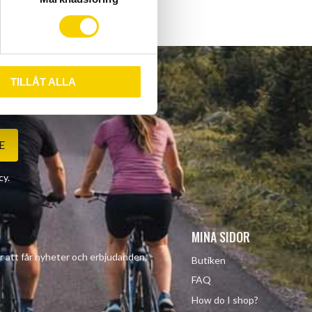
TILLÅT ALLA
E
cy
.
MINA SIDOR
r att får nyheter och erbjudanden.
Butiken
FAQ
How do I shop?