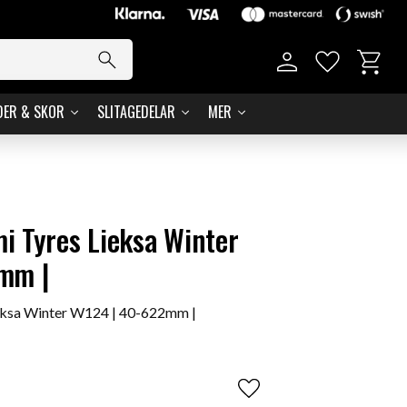
Basket
Favorites
DER & SKOR
SLITAGEDELAR
MER
 Tyres Lieksa Winter
mm |
ksa Winter W124 | 40-622mm |
Add to favorites