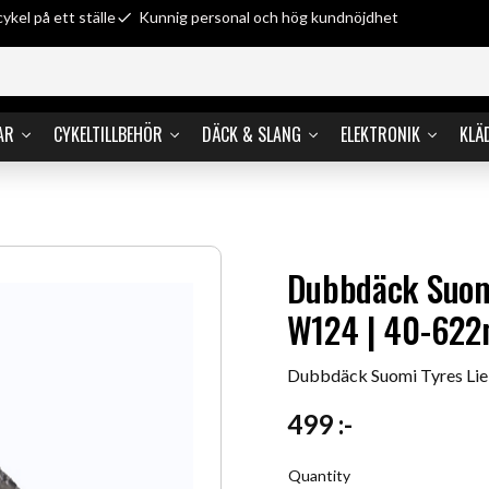
cykel på ett ställe
Kunnig personal och hög kundnöjdhet
AR
CYKELTILLBEHÖR
DÄCK & SLANG
ELEKTRONIK
KLÄ
Dubbdäck Suomi
W124 | 40-622
Dubbdäck Suomi Tyres Lie
499
:-
Quantity