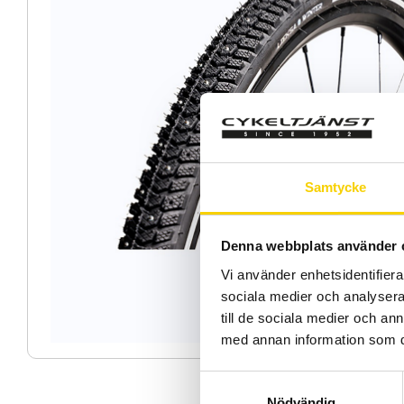
Samtycke
Denna webbplats använder 
Vi använder enhetsidentifierar
sociala medier och analysera 
till de sociala medier och a
med annan information som du 
S
Nödvändig
a