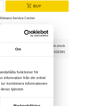
BUY
& Shimano Service Center
e
kundnöjdhet
28 pc. in stock
Om
T502281
r
andahålla funktioner för
n information från din enhet
 tur kombinera informationen
deras tjänster.
Marknadsföring