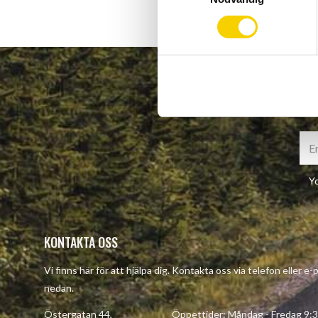
m
t
y
c
k
e
s
v
a
l
Yo
KONTAKTA OSS
Vi finns här för att hjälpa dig. Kontakta oss via telefon eller e
nedan.
Östergatan 44, Öppettider: Måndag - Fredag 9:30 