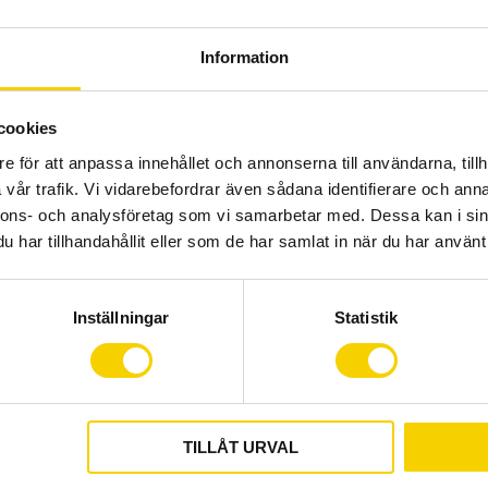
Crescent Rissa 7‑vxl är 
dig som vill ha en trygg,
Information
vardagscykel. Rissa är d
kedjeskydd, stöd, godkä
samt en integrerad AVS‑
cookies
kan klicka på korgar och
e för att anpassa innehållet och annonserna till användarna, tillh
vår trafik. Vi vidarebefordrar även sådana identifierare och anna
Specifikationer:
nnons- och analysföretag som vi samarbetar med. Dessa kan i sin
Ram: Aluminium
har tillhandahållit eller som de har samlat in när du har använt 
Framgaffel: HiTension stål
Antal växlar: 7
Hjul: Shimano/Spectra SE
Inställningar
Statistik
Växelreglage: Shimano Nex
Bakväxel: Shimano Nexus 
Framväxel:
Bromsar: Bak:Navbroms 
TILLÅT URVAL
Vevparti: Spectra 38T
Vikt: 16,4 kg