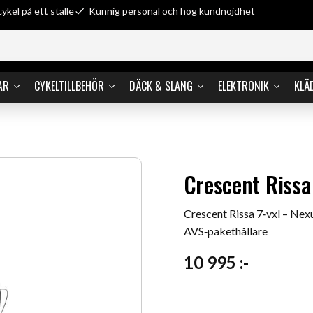
cykel på ett ställe
Kunnig personal och hög kundnöjdhet
AR
CYKELTILLBEHÖR
DÄCK & SLANG
ELEKTRONIK
KLÄ
Crescent Rissa
Crescent Rissa 7‑vxl – Nex
AVS‑pakethållare
10 995
:-