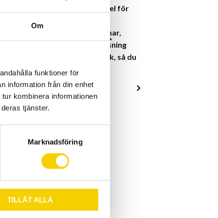
en komplett och pålitlig damcykel för
 bekväm och lättskött
Om
essutom rikligt utrustad: skärmar,
nt lås, navgenerator med belysning
pakethållare både fram och bak, så du
 väskor på några sekunder.
andahålla funktioner för
n information från din enhet
 tur kombinera informationen
deras tjänster.
 TSP325
Marknadsföring
us 7, klickreglage
7, Navväxlad
Fram:Rullbroms
TILLÅT ALLA