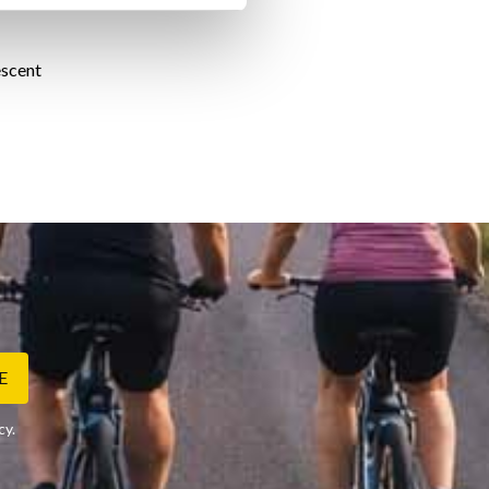
escent
E
cy
.