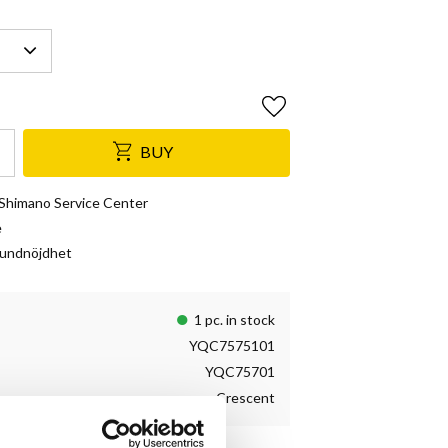
Add to favorites
BUY
& Shimano Service Center
e
kundnöjdhet
1 pc. in stock
YQC7575101
YQC75701
Crescent