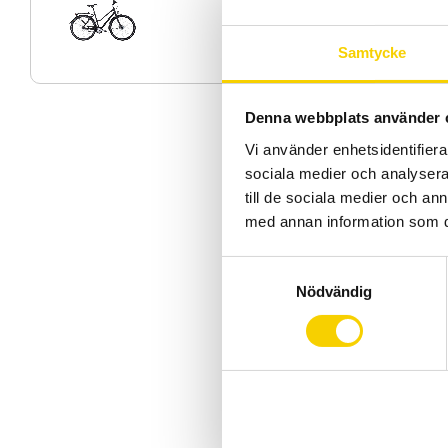
Samtycke
Denna webbplats använder 
Vi använder enhetsidentifierar
sociala medier och analysera 
till de sociala medier och a
med annan information som du 
S
Nödvändig
a
m
t
y
c
k
e