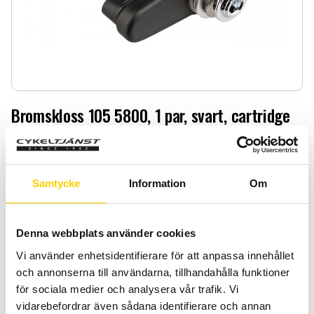
Bromskloss 105 5800, 1 par, svart, cartridge
Bromskloss 105 5800, 1 par, svart, cartridge
189
:-
Samtycke
Information
Om
Quantity
Add 
-
+
Denna webbplats använder cookies
Vi använder enhetsidentifierare för att anpassa innehållet
BUY
och annonserna till användarna, tillhandahålla funktioner
för sociala medier och analysera vår trafik. Vi
Certifierad cykelservice & Shimano Service Center
vidarebefordrar även sådana identifierare och annan