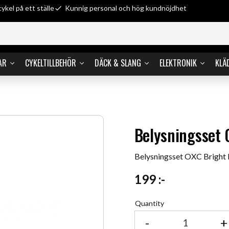
cykel på ett ställe
Kunnig personal och hög kundnöjdhet
AR
CYKELTILLBEHÖR
DÄCK & SLANG
ELEKTRONIK
KLÄ
Belysningsset 
Belysningsset OXC Bright 
199
:-
Quantity
-
+