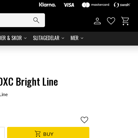
Basket
Favorites
DER & SKOR
SLITAGEDELAR
MER
OXC Bright Line
Line
Add to favorites
BUY