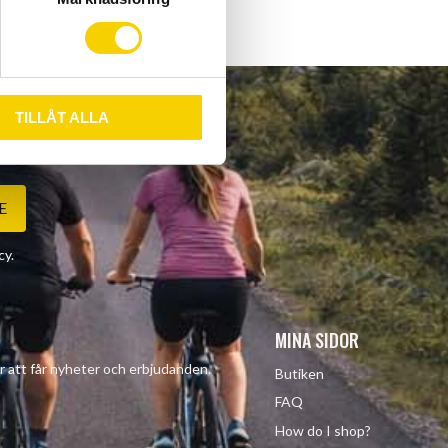
TILLÅT ALLA
E
cy
.
MINA SIDOR
r att får nyheter och erbjudanden.
Butiken
FAQ
How do I shop?