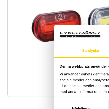
Samtycke
Denna webbplats använder 
Vi använder enhetsidentifierar
sociala medier och analysera 
till de sociala medier och a
med annan information som du 
S
Nödvändig
a