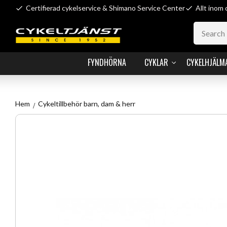
Certifierad cykelservice & Shimano Service Center
Allt inom 
FYNDHÖRNA
CYKLAR
CYKELHJÄLM
Hem
Cykeltillbehör barn, dam & herr