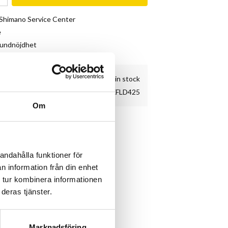
& Shimano Service Center
e
kundnöjdhet
1 pc. in stock
OXFLD425
Om
andahålla funktioner för
n information från din enhet
 tur kombinera informationen
deras tjänster.
Marknadsföring