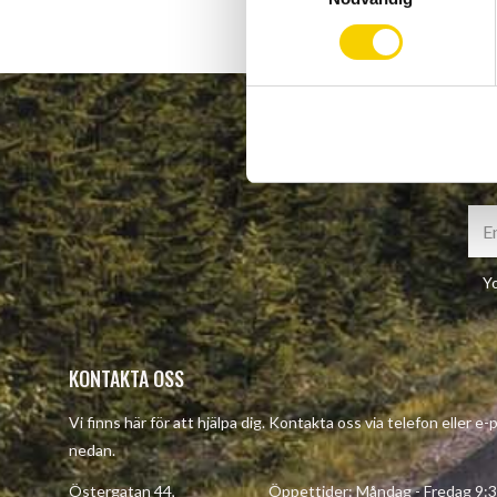
m
t
y
c
k
e
s
v
a
l
Yo
KONTAKTA OSS
Vi finns här för att hjälpa dig. Kontakta oss via telefon eller e
nedan.
Östergatan 44, Öppettider: Måndag - Fredag 9:30 